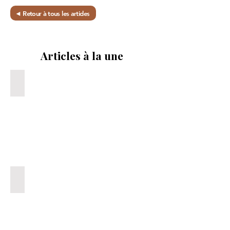
◄ Retour à tous les articles
Articles à la une
Pourquoi le 10k/mois ne veut pas dire grand chose
Describe
your
image
DIY ta planification stratégique
Describe
your
image