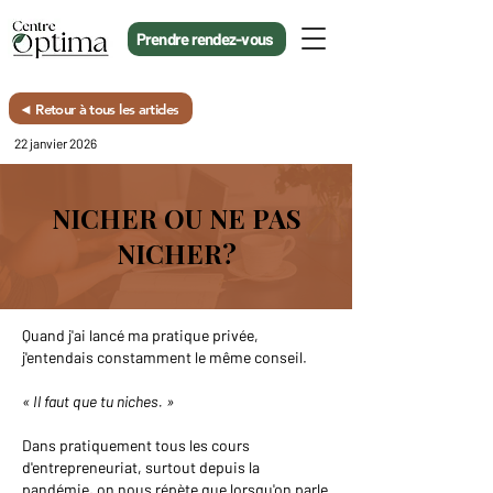
Prendre rendez-vous
◄ Retour à tous les articles
22 janvier 2026
NICHER OU NE PAS
NICHER?
Quand j'ai lancé ma pratique privée,
j'entendais constamment le même conseil.
« Il faut que tu niches. »
Dans pratiquement tous les cours
d'entrepreneuriat, surtout depuis la
pandémie, on nous répète que lorsqu'on parle